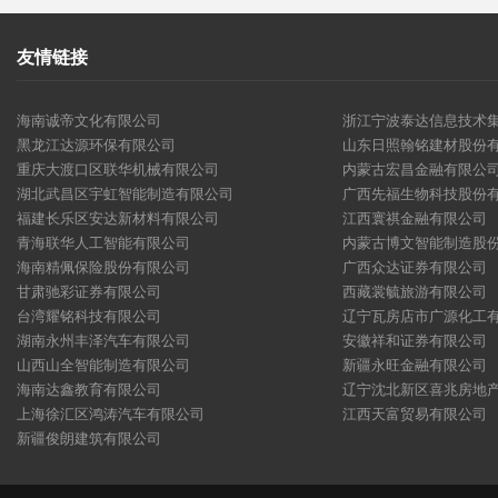
友情链接
海南诚帝文化有限公司
浙江宁波泰达信息技术
黑龙江达源环保有限公司
山东日照翰铭建材股份
重庆大渡口区联华机械有限公司
内蒙古宏昌金融有限公
湖北武昌区宇虹智能制造有限公司
广西先福生物科技股份
福建长乐区安达新材料有限公司
江西寰祺金融有限公司
青海联华人工智能有限公司
内蒙古博文智能制造股
海南精佩保险股份有限公司
广西众达证券有限公司
甘肃驰彩证券有限公司
西藏裳毓旅游有限公司
台湾耀铭科技有限公司
辽宁瓦房店市广源化工
湖南永州丰泽汽车有限公司
安徽祥和证券有限公司
山西山全智能制造有限公司
新疆永旺金融有限公司
海南达鑫教育有限公司
辽宁沈北新区喜兆房地
上海徐汇区鸿涛汽车有限公司
江西天富贸易有限公司
新疆俊朗建筑有限公司